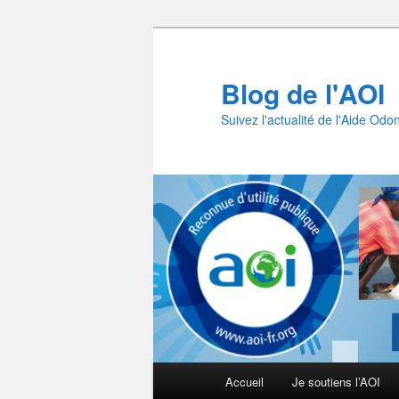
Aller
au
contenu
Blog de l'AOI
principal
Suivez l'actualité de l'Aide Odo
Menu
Accueil
Je soutiens l’AOI
principal