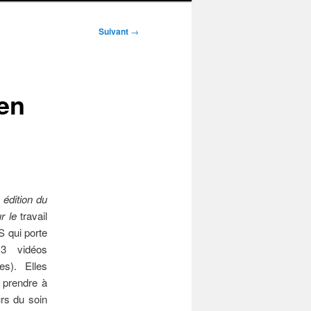
Suivant
→
 en
édition du
ur le
travail
S qui porte
 3 vidéos
es). Elles
 prendre à
urs du soin