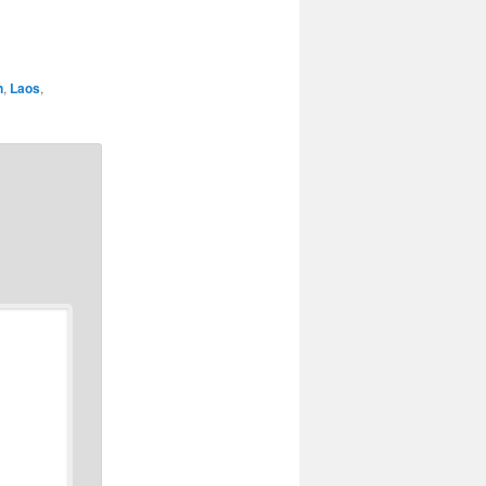
n
,
Laos
,