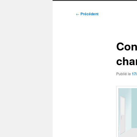
Navigation
←
Précédent
des
articles
Cond
cha
Publié le
17