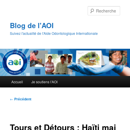
Aller
au
Rech
contenu
principal
Blog de l'AOI
Suivez l'actualité de l'Aide Odontologique Internationale
Menu
Accueil
Je soutiens l’AOI
principal
Navigation
←
Précédent
des
articles
Tours et Détours : Haïti mai