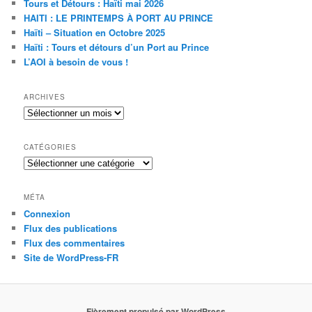
Tours et Détours : Haïti mai 2026
r
HAITI : LE PRINTEMPS À PORT AU PRINCE
c
Haïti – Situation en Octobre 2025
h
Haïti : Tours et détours d’un Port au Prince
e
L’AOI à besoin de vous !
ARCHIVES
Archives
CATÉGORIES
Catégories
MÉTA
Connexion
Flux des publications
Flux des commentaires
Site de WordPress-FR
Fièrement propulsé par WordPress