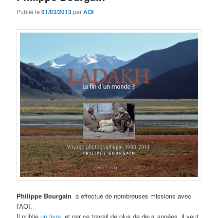
Publié le
01/03/2013
par
AOI
Philippe Bourgain
a effectué de nombreuses missions avec
l’AOI.
Il publie
un livre,
et par ce travail de plus de deux années, il veut