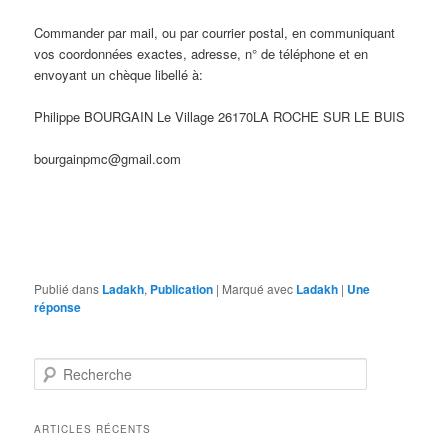
Commander par mail, ou par courrier postal, en communiquant
vos coordonnées exactes, adresse, n° de téléphone et en
envoyant un chèque libellé à:
Philippe BOURGAIN Le Village 26170LA ROCHE SUR LE BUIS
bourgainpmc@gmail.com
Publié dans
Ladakh
,
Publication
|
Marqué avec
Ladakh
|
Une
réponse
R
e
c
h
ARTICLES RÉCENTS
e