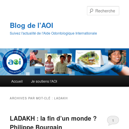
Aller
Aller
au
au
Rech
contenu
contenu
principal
secondaire
Blog de l'AOI
Suivez l'actualité de l'Aide Odontologique Internationale
Menu
Accueil
Je soutiens l’AOI
principal
ARCHIVES PAR MOT-CLÉ :
LADAKH
LADAKH : la fin d’un monde ?
1
Philippe Bourgain