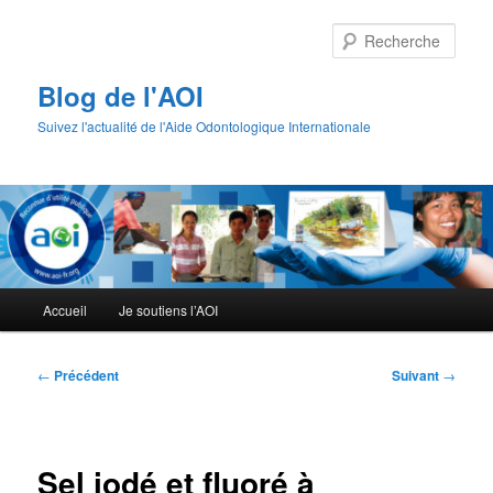
Aller
au
Rech
contenu
principal
Blog de l'AOI
Suivez l'actualité de l'Aide Odontologique Internationale
Menu
Accueil
Je soutiens l’AOI
principal
Navigation
←
Précédent
Suivant
→
des
articles
Sel iodé et fluoré à