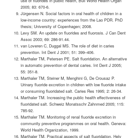
use of fluorides in public health, Bull World Health Organ
2005; 83: 670-6.
Jürgensen N. Social factors in oral health of children in a
low-income country: experiences from the Lao PDR. PhD
thesis; University of Copenhagen; 2008.
Levy SM. An update on fluorides and fluorosis. J Can Dent
Assoc 2003; 69: 286-91.44.
van Loveren C, Duggal MS. The role of diet in caries
prevention. Int Dent J 2001; 51: 399–406.
Marthaler TM, Petersen PE. Salt fluoridation. An alternative
in automatic prevention of dental caries. Int Dent J 2005;
55: 351-8.
Marthaler TM, Steiner M, Menghini G, De Crousaz P.
Urinary fluoride excretion in children with low fluoride intake
or consuming fluoridated salt. Caries Res 1995; 2: 26-34.
Marthaler TM. Increasing the public health effectiveness of
fluoridated salt. Schweiz Monatsschr Zahnmed 2005; 115:
785-92.
Marthaler TM. Monitoring of renal fluoride excretion in
community preventive programmes on oral health. Geneva:
World Health Organization, 1999.
Marthaler TM. Practical aspects of salt fluoridation. Helv