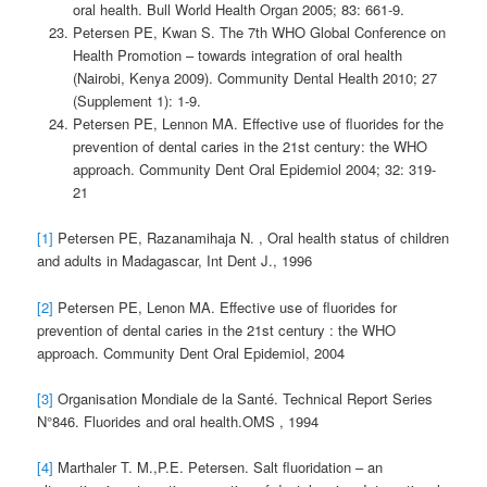
oral health. Bull World Health Organ 2005; 83: 661-9.
Petersen PE, Kwan S. The 7th WHO Global Conference on
Health Promotion – towards integration of oral health
(Nairobi, Kenya 2009). Community Dental Health 2010; 27
(Supplement 1): 1-9.
Petersen PE, Lennon MA. Effective use of fluorides for the
prevention of dental caries in the 21st century: the WHO
approach. Community Dent Oral Epidemiol 2004; 32: 319-
21
[1]
Petersen PE, Razanamihaja N. , Oral health status of children
and adults in Madagascar, Int Dent J., 1996
[2]
Petersen PE, Lenon MA. Effective use of fluorides for
prevention of dental caries in the 21st century : the WHO
approach. Community Dent Oral Epidemiol, 2004
[3]
Organisation Mondiale de la Santé. Technical Report Series
N°846. Fluorides and oral health.OMS , 1994
[4]
Marthaler T. M.,P.E. Petersen. Salt fluoridation – an