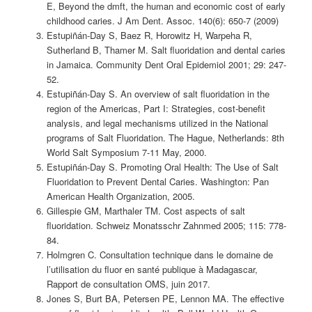
E, Beyond the dmft, the human and economic cost of early
childhood caries. J Am Dent. Assoc. 140(6): 650-7 (2009)
Estupiñán-Day S, Baez R, Horowitz H, Warpeha R,
Sutherland B, Thamer M. Salt fluoridation and dental caries
in Jamaica. Community Dent Oral Epidemiol 2001; 29: 247-
52.
Estupiñán-Day S. An overview of salt fluoridation in the
region of the Americas, Part I: Strategies, cost-benefit
analysis, and legal mechanisms utilized in the National
programs of Salt Fluoridation. The Hague, Netherlands: 8th
World Salt Symposium 7-11 May, 2000.
Estupiñán-Day S. Promoting Oral Health: The Use of Salt
Fluoridation to Prevent Dental Caries. Washington: Pan
American Health Organization, 2005.
Gillespie GM, Marthaler TM. Cost aspects of salt
fluoridation. Schweiz Monatsschr Zahnmed 2005; 115: 778-
84.
Holmgren C. Consultation technique dans le domaine de
l’utilisation du fluor en santé publique à Madagascar,
Rapport de consultation OMS, juin 2017.
Jones S, Burt BA, Petersen PE, Lennon MA. The effective