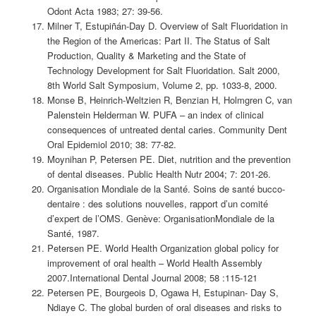
Odont Acta 1983; 27: 39-56.
Milner T, Estupiñán-Day D. Overview of Salt Fluoridation in
the Region of the Americas: Part II. The Status of Salt
Production, Quality & Marketing and the State of
Technology Development for Salt Fluoridation. Salt 2000,
8th World Salt Symposium, Volume 2, pp. 1033-8, 2000.
Monse B, Heinrich-Weltzien R, Benzian H, Holmgren C, van
Palenstein Helderman W. PUFA – an index of clinical
consequences of untreated dental caries. Community Dent
Oral Epidemiol 2010; 38: 77-82.
Moynihan P, Petersen PE. Diet, nutrition and the prevention
of dental diseases. Public Health Nutr 2004; 7: 201-26.
Organisation Mondiale de la Santé. Soins de santé bucco-
dentaire : des solutions nouvelles, rapport d’un comité
d’expert de l’OMS. Genève: OrganisationMondiale de la
Santé, 1987.
Petersen PE. World Health Organization global policy for
improvement of oral health – World Health Assembly
2007.International Dental Journal 2008; 58 :115-121
Petersen PE, Bourgeois D, Ogawa H, Estupinan- Day S,
Ndiaye C. The global burden of oral diseases and risks to