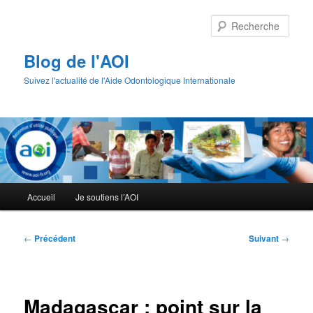
Aller
au
Rech
contenu
principal
Blog de l'AOI
Suivez l'actualité de l'Aide Odontologique Internationale
Menu
Accueil
Je soutiens l’AOI
principal
Navigation
←
Précédent
Suivant
→
des
articles
Madagascar : point sur la