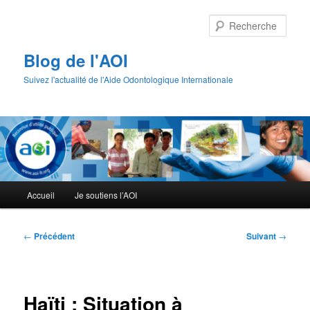
Aller
au
Rech
contenu
principal
Blog de l'AOI
Suivez l'actualité de l'Aide Odontologique Internationale
Menu
Accueil
Je soutiens l’AOI
principal
Navigation
←
Précédent
Suivant
→
des
articles
Haïti : Situation à