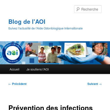
Aller
au
Rech
contenu
principal
Blog de l'AOI
Suivez l'actualité de l'Aide Odontologique Internationale
Menu
Accueil
Je soutiens l’AOI
principal
Navigation
←
Précédent
Suivant
→
des
articles
Prévention des infections