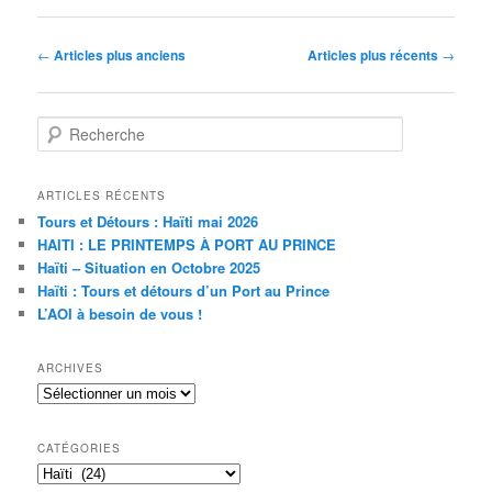
Navigation
←
Articles plus anciens
Articles plus récents
→
des
articles
R
e
c
h
ARTICLES RÉCENTS
e
Tours et Détours : Haïti mai 2026
r
HAITI : LE PRINTEMPS À PORT AU PRINCE
c
Haïti – Situation en Octobre 2025
h
Haïti : Tours et détours d’un Port au Prince
e
L’AOI à besoin de vous !
ARCHIVES
Archives
CATÉGORIES
Catégories