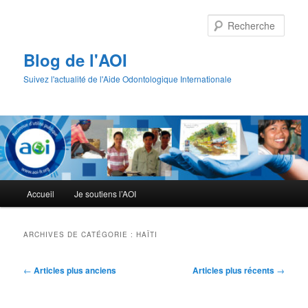
Aller
Aller
au
au
Rech
contenu
contenu
principal
secondaire
Blog de l'AOI
Suivez l'actualité de l'Aide Odontologique Internationale
Menu
Accueil
Je soutiens l’AOI
principal
ARCHIVES DE CATÉGORIE :
HAÏTI
Navigation
←
Articles plus anciens
Articles plus récents
→
des
articles