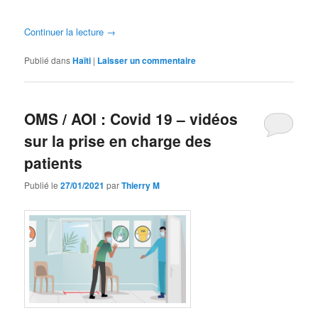
Continuer la lecture
→
Publié dans
Haïti
|
Laisser un commentaire
OMS / AOI : Covid 19 – vidéos
sur la prise en charge des
patients
Publié le
27/01/2021
par
Thierry M