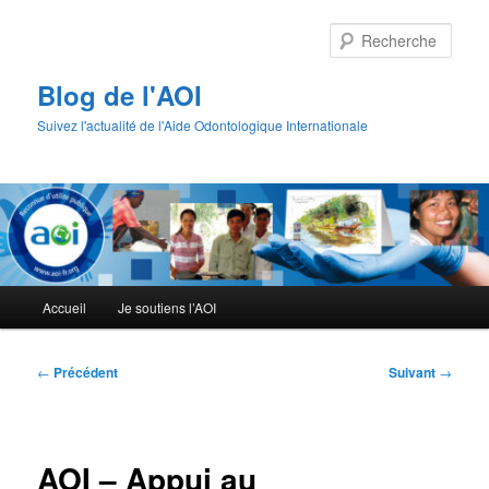
Aller
au
Rech
contenu
principal
Blog de l'AOI
Suivez l'actualité de l'Aide Odontologique Internationale
Menu
Accueil
Je soutiens l’AOI
principal
Navigation
←
Précédent
Suivant
→
des
articles
AOI – Appui au