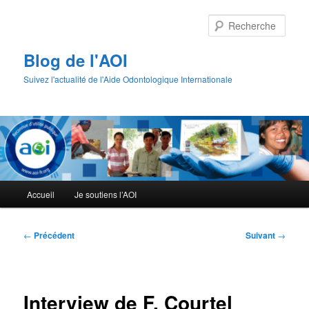
Aller
au
Rech
contenu
principal
Blog de l'AOI
Suivez l'actualité de l'Aide Odontologique Internationale
Menu
Accueil
Je soutiens l’AOI
principal
Navigation
←
Précédent
Suivant
→
des
articles
Interview de F. Courtel