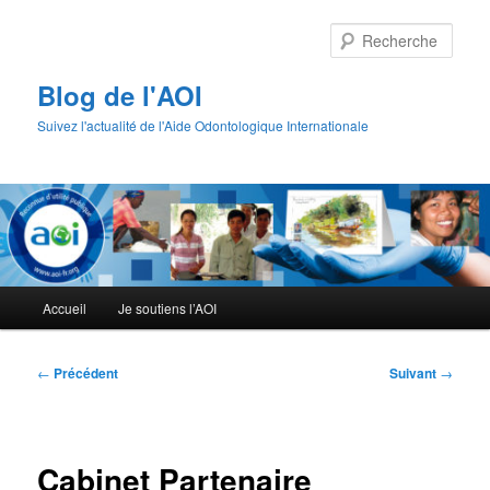
Aller
au
Rech
contenu
principal
Blog de l'AOI
Suivez l'actualité de l'Aide Odontologique Internationale
Menu
Accueil
Je soutiens l’AOI
principal
Navigation
←
Précédent
Suivant
→
des
articles
Cabinet Partenaire